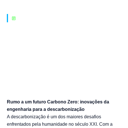
article
PROJETOS SOCIAIS
As inovações da engenharia
para a descarbonização
26/11/2024 — bonin
Rumo a um futuro Carbono Zero: inovações da
engenharia para a descarbonização
A descarbonização é um dos maiores desafios
enfrentados pela humanidade no século XXI. Com a