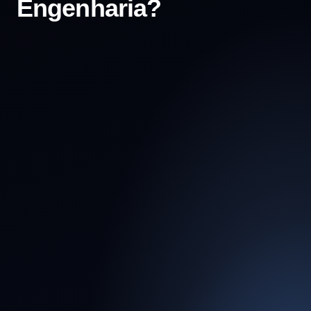
Engenharia?
Expertise
Multidisciplinar
Integrada
Unimos engenharia de precisão, inteligência
jurídica e gestão social em um único fluxo.
Isso elimina a fragmentação do processo e
garante que a regularização avance sem