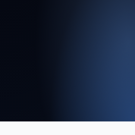
interrupções entre as áreas técnica e cartorial.
Agilidade e
Interlocução
Estratégica
Com vasta experiência em projetos
complexos, possuímos know-how para mediar
conflitos e facilitar o diálogo entre o poder
público, comunidades e o setor privado,
acelerando a titulação final.