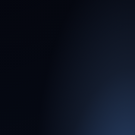
Projetos de
Infraestrutura
Estudos de viabilidade técnica e econômica.
Planos diretores e adequação a normas
municipais.
Loteamentos e
Urbanizações
Regularização de parcelamentos do solo (LEI
Nº 6.766/79). Projetos de redes de água,
esgoto e drenagem.