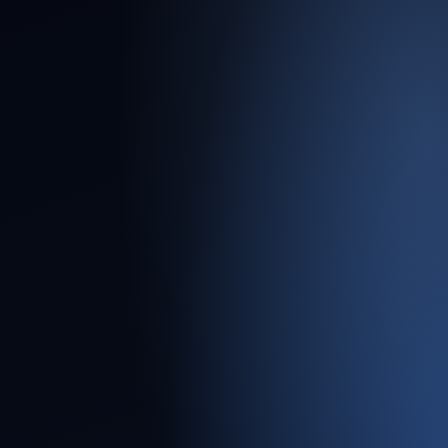
Licenciamento
Ambiental
Elaboração de EIA/RIMA e processos junto a
órgãos ambientais.
Gestão de Riscos
Due diligence técnica para investimentos
seguros.