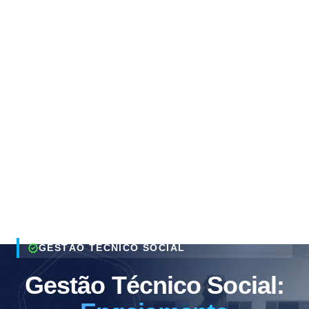
verified
GESTÃO TÉCNICO SOCIAL
Gestão Técnico Social: