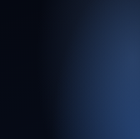
Tecnologia Própria
Sistema exclusivo de gestão social que
garante rastreabilidade, transparência e
relatórios de progresso em tempo real.
Segurança Jurídica
Minimizamos riscos de paralisação de obras
através de uma gestão de vizinhança e
realocação ética e legalmente blindada.