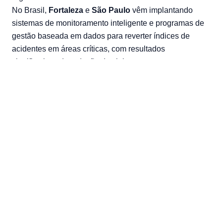
No Brasil,
Fortaleza
e
São Paulo
vêm implantando
sistemas de monitoramento inteligente e programas de
gestão baseada em dados para reverter índices de
acidentes em áreas críticas, com resultados
significativos de redução de sinistros.
A tendência é que, nos próximos anos, as cidades
combinem cada vez mais
dados urbanos
,
engenharia
de tráfego
e
compreensão do comportamento
humano
para construir espaços de mobilidade mais
seguros, inteligentes e adaptáveis.
O futuro da segurança no trânsito é integrado
Mais do que punir erros, a nova abordagem de
segurança viária busca
prever riscos
e
transformar o
ambiente urbano
para facilitar escolhas corretas.
É um futuro em que tecnologia, engenharia e psicologia
caminham lado a lado e no qual cada dado coletado
representa uma oportunidade de salvar vidas. A