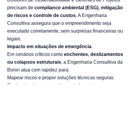
precisam de
compliance ambiental (ESG), mitigação
de riscos e controle de custos
. A Engenharia
Consultiva assegura que o empreendimento seja
executado corretamente, sem surpresas financeiras ou
legais.
Impacto em situações de emergência
Em cenários críticos como
enchentes, deslizamentos
ou colapsos estruturais
, a Engenharia Consultiva da
Bonin atua com rapidez para:
Mapear riscos e propor soluções técnicas seguras.
Replanejar drenagem urbana e infraestrutura.
Apoiar reconstruções duradouras e sustentáveis.
Essa prontidão salva vidas e transforma crises em
oportunidades de melhoria estrutural.
Veja como funciona a
Engenharia Consultiva em
resposta a desastres naturais e estruturais
.
Sua empresa não pode correr riscos em projetos