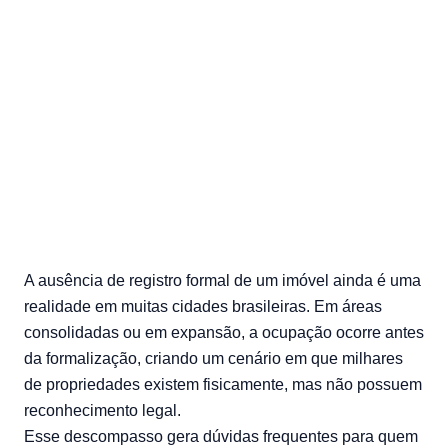
Fundiária: como legalizar
imóveis urbanos e rurais via
REURB e usucapião
13/05/2026 — bonin
A ausência de registro formal de um imóvel ainda é uma
realidade em muitas cidades brasileiras. Em áreas
consolidadas ou em expansão, a ocupação ocorre antes
da formalização, criando um cenário em que milhares
de propriedades existem fisicamente, mas não possuem
reconhecimento legal.
Esse descompasso gera dúvidas frequentes para quem