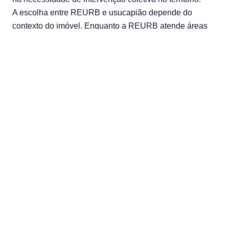
A escolha entre REURB e usucapião depende do
contexto do imóvel. Enquanto a REURB atende áreas
inteiras de forma estruturada, o usucapião é mais
adequado para regularizações pontuais, desde que os
requisitos sejam atendidos.
Usucapião extrajudicial: requisitos principais
Para que o procedimento seja aceito, é necessário
atender a condições específicas que comprovem a
legitimidade da posse.
Tempo de posse
: período mínimo definido por lei,
conforme a modalidade aplicável.
Posse mansa e pacífica
: ocupação sem contestação
ou conflitos ao longo do tempo.
Documentação e anuência de confrontantes
:
comprovação da posse e concordância dos vizinhos
sobre os limites do imóvel.
Documentos para regularização fundiária