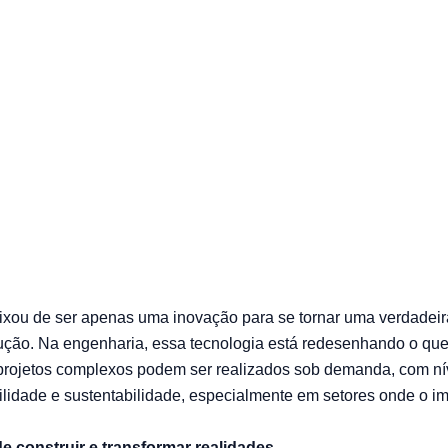
a fabricação so
xou de ser apenas uma inovação para se tornar uma verdadeir
ução. Na engenharia, essa tecnologia está redesenhando o qu
 projetos complexos podem ser realizados sob demanda, com nív
ilidade e sustentabilidade, especialmente em setores onde o im
 construir e transformar realidades