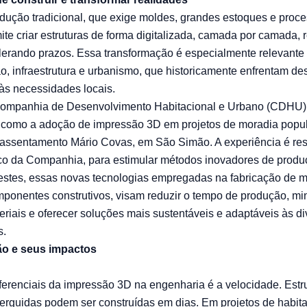
odução tradicional, que exige moldes, grandes estoques e proce
te criar estruturas de forma digitalizada, camada por camada, 
lerando prazos. Essa transformação é especialmente relevante 
o, infraestrutura e urbanismo, que historicamente enfrentam de
às necessidades locais.
ompanhia de Desenvolvimento Habitacional e Urbano (CDHU)
, como a adoção de impressão 3D em projetos de moradia popu
o assentamento Mário Covas, em São Simão. A experiência é re
o da Companhia, para estimular métodos inovadores de produç
estes, essas novas tecnologias empregadas na fabricação de 
mponentes construtivos, visam reduzir o tempo de produção, mi
eriais e oferecer soluções mais sustentáveis e adaptáveis às d
s.
ão e seus impactos
erenciais da impressão 3D na engenharia é a velocidade. Estr
rguidas podem ser construídas em dias. Em projetos de habita