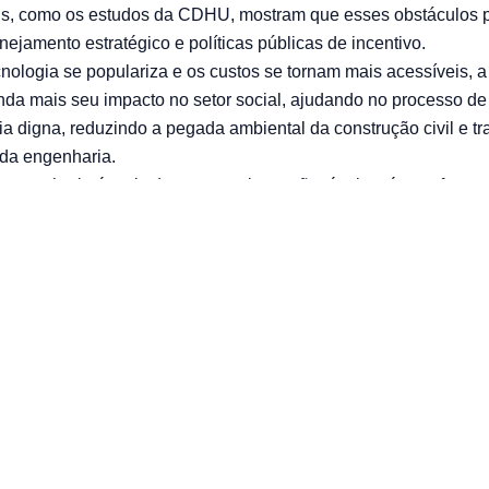
iais, como os estudos da CDHU, mostram que esses obstáculos
ejamento estratégico e políticas públicas de incentivo.
nologia se populariza e os custos se tornam mais acessíveis, 
nda mais seu impacto no setor social, ajudando no processo d
a digna, reduzindo a pegada ambiental da construção civil e 
 da engenharia.
 engenharia é mais do que uma inovação técnica: é uma ferram
ial. Projetos como os da CDHU de São Paulo mostram que a fa
encial de remodelar a forma como planejamos, construímos e 
ciedade. No centro dessa revolução, estão os princípios de agil
ustentabilidade, três forças que estão moldando o futuro da eng
endo novas possibilidades para construir um mundo mais justo e
ews