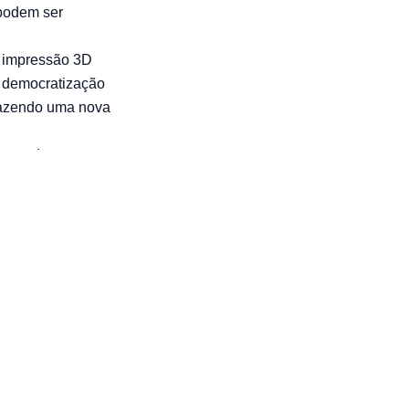
 podem ser
a impressão 3D
e democratização
trazendo uma nova
enta de
bricação sob
entregamos
idade,
enharia e, mais
 inovador.