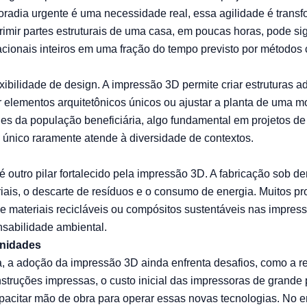
oradia urgente é uma necessidade real, essa agilidade é transf
imir partes estruturais de uma casa, em poucas horas, pode sig
acionais inteiros em uma fração do tempo previsto por métodos
xibilidade de design. A impressão 3D permite criar estruturas a
ar elementos arquitetônicos únicos ou ajustar a planta de uma 
s da população beneficiária, algo fundamental em projetos de 
nico raramente atende à diversidade de contextos.
 é outro pilar fortalecido pela impressão 3D. A fabricação sob 
riais, o descarte de resíduos e o consumo de energia. Muitos pr
e materiais recicláveis ou compósitos sustentáveis nas impres
nsabilidade ambiental.
unidades
, a adoção da impressão 3D ainda enfrenta desafios, como a 
struções impressas, o custo inicial das impressoras de grande 
acitar mão de obra para operar essas novas tecnologias. No e