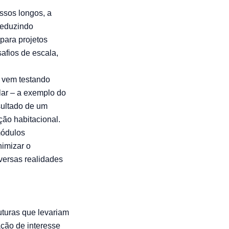
ssos longos, a
reduzindo
para projetos
safios de escala,
 vem testando
lar – a exemplo do
sultado de um
ão habitacional.
módulos
nimizar o
iversas realidades
uturas que levariam
ção de interesse