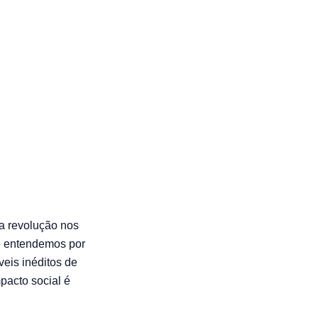
b
a revolução nos
e entendemos por
eis inéditos de
pacto social é