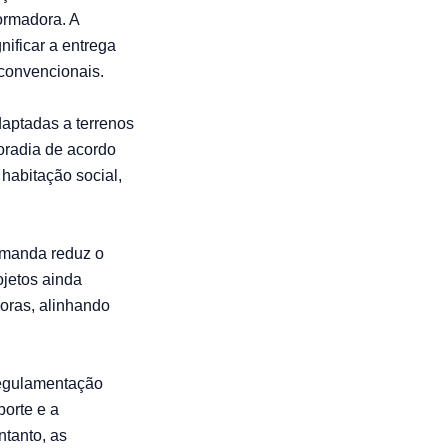
ormadora. A
nificar a entrega
 convencionais.
daptadas a terrenos
moradia de acordo
habitação social,
demanda reduz o
ojetos ainda
soras, alinhando
regulamentação
porte e a
ntanto, as