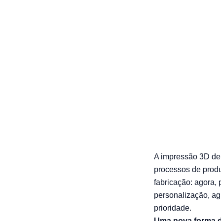
revolução d
demanda
02/05/2025 — bonin
A impressão 3D dei
processos de prod
fabricação: agora,
personalização, ag
prioridade.
Uma nova forma de