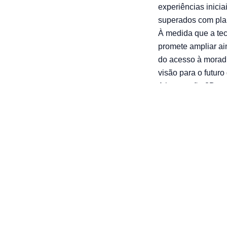
experiências inic
superados com plan
À medida que a tec
promete ampliar ai
do acesso à moradi
visão para o futuro
A impressão 3D na
transformação soc
demanda tem o pot
soluções para a so
personalização e s
importante, oferec
arrow_back
Voltar ao BoN