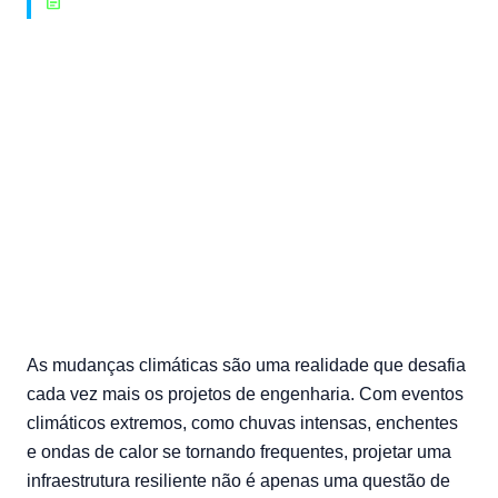
article
INFRAESTRUTURA
Infraestrutura Resiliente:
Projetos de Engenharia para
um clima em transformação.
24/02/2025 — bonin
As mudanças climáticas são uma realidade que desafia
cada vez mais os projetos de engenharia. Com eventos
climáticos extremos, como chuvas intensas, enchentes
e ondas de calor se tornando frequentes, projetar uma
infraestrutura resiliente não é apenas uma questão de