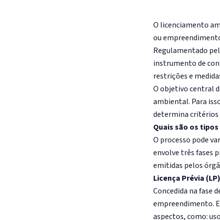
O licenciamento am
ou empreendimento
Regulamentado pe
instrumento de cont
restrições e medida
O objetivo central 
ambiental. Para iss
determina critérios
Quais são os tipo
O processo pode va
envolve três fases p
emitidas pelos órgã
Licença Prévia (LP
Concedida na fase d
empreendimento. Ess
aspectos, como: uso