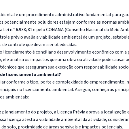
biental é um procedimento administrativo fundamental para gara
s potencialmente poluidores estejam conforme as normas ambie
la
Lei n.º 6.938/81
e pelo CONAMA (Conselho Nacional do Meio Ambi
role prévio avalia a viabilidade ambiental de um projeto, estabe
s de controle que devem ser obedecidas.
do licenciamento é conciliar o desenvolvimento econômico com a
o, ele analisa os impactos que uma obra ou atividade pode causar 
 técnicos que asseguram sua execução com responsabilidade soci
s de licenciamento ambiental?
riar conforme o tipo, porte e complexidade do empreendimento,
rincipais no licenciamento ambiental. A seguir, conheça as princip
os ambientais:
)
e planejamento do projeto, a Licença Prévia aprova a localização 
a licença atesta a viabilidade ambiental da atividade, considera
 do solo, proximidade de áreas sensíveis e impactos potenciais.