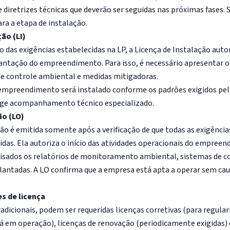
iretrizes técnicas que deverão ser seguidas nas próximas fases. S
ra a etapa de instalação.
ão (LI)
das exigências estabelecidas na LP, a Licença de Instalação autori
antação do empreendimento. Para isso, é necessário apresentar o
de controle ambiental e medidas mitigadoras.
 empreendimento será instalado conforme os padrões exigidos pel
xige acompanhamento técnico especializado.
ão (LO)
ão é emitida somente após a verificação de que todas as exigências
as. Ela autoriza o início das atividades operacionais do empree
lisados os relatórios de monitoramento ambiental, sistemas de c
antadas. A LO confirma que a empresa está apta a operar sem ca
s de licença
adicionais, podem ser requeridas licenças corretivas (para regular
em operação), licenças de renovação (periodicamente exigidas) 