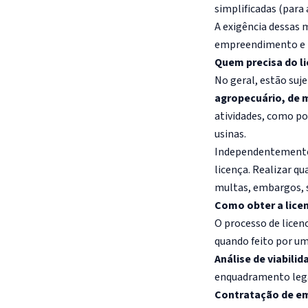
simplificadas (para
A exigência dessas
empreendimento e l
Quem precisa do l
No geral, estão suj
agropecuário, de m
atividades, como po
usinas.
Independentemente d
licença. Realizar q
multas, embargos, s
Como obter a lice
O processo de lice
quando feito por uma
Análise de viabilid
enquadramento lega
Contratação de em