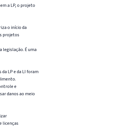
em a LP, o projeto
za o início da
s projetos
a legislação. É uma
 da LP e da LI foram
ndimento.
ontrole e
usar danos ao meio
izar
e licenças