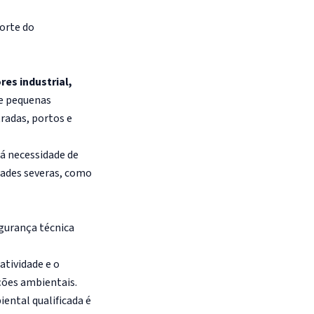
orte do
es industrial,
sde pequenas
radas, portos e
há necessidade de
dades severas, como
gurança técnica
 atividade e o
ções ambientais.
ental qualificada é