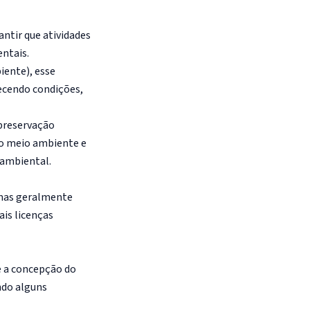
ntir que atividades
ntais.
ente), esse
lecendo condições,
 preservação
ao meio ambiente e
oambiental.
 mas geralmente
ais licenças
e a concepção do
ndo alguns