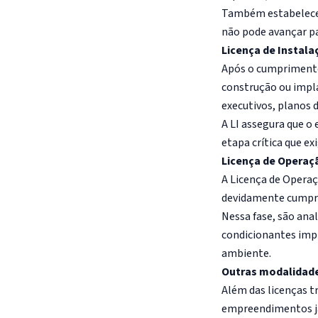
Também estabelece d
não pode avançar pa
Licença de Instalaç
Após o cumprimento 
construção ou impl
executivos, planos 
A LI assegura que o
etapa crítica que e
Licença de Operaç
A Licença de Operaç
devidamente cumprid
Nessa fase, são ana
condicionantes impl
ambiente.
Outras modalidade
Além das licenças tr
empreendimentos já 