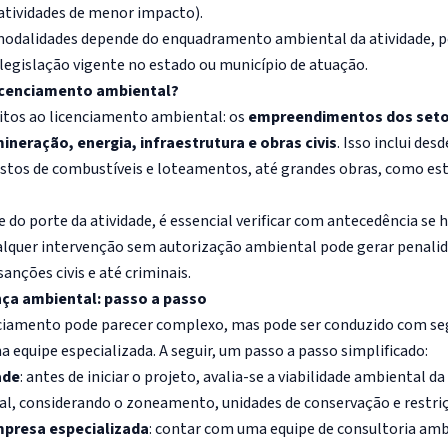
 atividades de menor impacto).
 modalidades depende do enquadramento ambiental da atividade, p
egislação vigente no estado ou município de atuação.
icenciamento ambiental?
eitos ao licenciamento ambiental: os
empreendimentos dos setor
ineração, energia, infraestrutura e obras civis
. Isso inclui de
stos de combustíveis e loteamentos, até grandes obras, como est
o porte da atividade, é essencial verificar com antecedência se 
ualquer intervenção sem autorização ambiental pode gerar penali
anções civis e até criminais.
nça ambiental: passo a passo
nciamento pode parecer complexo, mas pode ser conduzido com se
 equipe especializada. A seguir, um passo a passo simplificado:
ade
: antes de iniciar o projeto, avalia-se a viabilidade ambiental da
l, considerando o zoneamento, unidades de conservação e restri
presa especializada
: contar com uma equipe de consultoria ambi