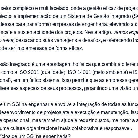
setor complexo e multifacetado, onde a gestão eficaz de projeto
ntexto, a implementação de um Sistema de Gestão Integrado (
erosa para transformar empresas de engenharia, elevando a q
ança e a sustentabilidade dos projetos. Neste artigo,
vamos exp
 setor,
destacando suas vantagens e desafios, e oferecendo in
de ser implementada de forma eficaz.
tão Integrado é uma abordagem holística que combina diferen
 como a ISO 9001 (qualidade), ISO 14001 (meio ambiente) e I
onal), em um único sistema. Isso permite que as empresas ger
ferentes aspectos de seus processos, garantindo uma visão un
e um SGI na engenharia envolve a integração de todas as funç
desenvolvimento de projetos até a execução e manutenção. Is
ia operacional, mas também ajuda a reduzir custos, melhorar a 
 uma cultura organizacional mais colaborativa e responsável.
fícios de um SGI na engenharia?