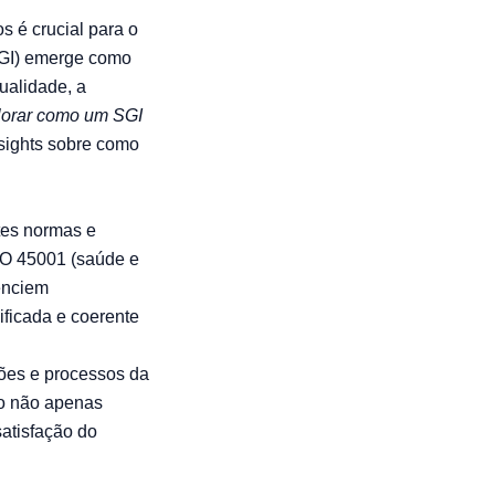
s é crucial para o
SGI) emerge como
ualidade, a
lorar como um SGI
sights sobre como
tes normas e
SO 45001 (saúde e
enciem
ificada e coerente
ões e processos da
so não apenas
satisfação do