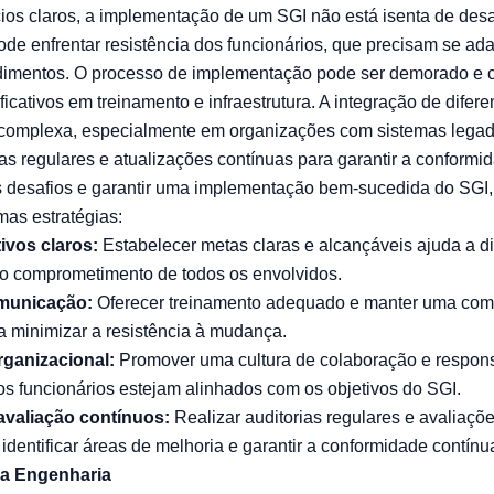
ios claros, a implementação de um SGI não está isenta de desa
de enfrentar resistência dos funcionários, que precisam se ad
dimentos. O processo de implementação pode ser demorado e c
ficativos em treinamento e infraestrutura. A integração de difer
 complexa, especialmente em organizações com sistemas legado
as regulares e atualizações contínuas para garantir a conformid
s desafios e garantir uma implementação bem-sucedida do SGI
as estratégias:
ivos claros:
Estabelecer metas claras e alcançáveis ajuda a di
r o comprometimento de todos os envolvidos.
omunicação:
Oferecer treinamento adequado e manter uma com
a minimizar a resistência à mudança.
rganizacional:
Promover uma cultura de colaboração e respons
 os funcionários estejam alinhados com os objetivos do SGI.
avaliação contínuos:
Realizar auditorias regulares e avaliaç
identificar áreas de melhoria e garantir a conformidade contínu
na Engenharia