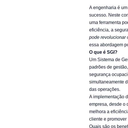
A engenharia é um 
sucesso. Neste co
uma ferramenta pod
eficiência, a segur
pode revolucionar o
essa abordagem po
O que é SGI?
Um Sistema de Ges
padrões de gestão,
segurança ocupaci
simultaneamente di
das operações.
A implementação d
empresa, desde o 
melhora a eficiênc
cliente e promover
Quais são os bene